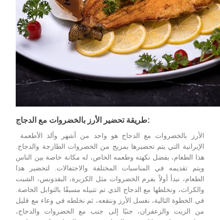
طريقة تحضير الأرز بالخضروات مع الدجاج:
الأرز بالخضروات
مع الدجاج هو واحد من أشهر وألذ الأطعمة
الإيرانية التي يتم تحضيرها بمزيج من الخضروات الطازجة والدجاج.
هذا الطعام، بفضل نكهته وطعمه الخاص، له مكانة خاصة بين الناس
ويتم تقديمه في المناسبات المختلفة والاحتفالات. لتحضير هذا
الطعام، نبدأ أولاً بفرم الخضروات مثل الكزبرة، البقدونس، الشبت
والكراث، ونخلطها مع الدجاج الذي تم تتبيله مسبقًا بالتوابل الخاصة.
في الخطوة التالية، نغسل الأرز وننقعه، ثم نخلطه في وعاء مع قليل
من الزيت والزعفران، جنبًا إلى جنب مع الخضروات والدجاج،