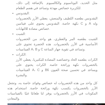
مثل الحديد، البوتاسيوم والكالسيوم. بالإضافة إلى ذلك،
للكزبرة خصائص مهدئة وتساعد في هضم الطعام.
البقدونس:
البقدونس بطعمه اللطيف والمنعش، يعطي الأرز بالخضروات
نكهة خاصة. البقدونس يحتوي على فيتامين C و A وله
خصائص مضادة للالتهابات.
الشبت:
الشبت بطعمه المر والعطري، هو واحد من الخضروات
الأساسية في الأرز بالخضروات. هذه الخضرة تحتوي على
الفيتامينات A، B و C وتساعد في تقوية جهاز المناعة.
الكراث:
الكراث بطعمه الحاد وخصائصه المضادة للبكتيريا، يعطي الأرز
بالخضروات نكهة ورائحة خاصة. الكراث يحتوي على
الفيتامينات A، C و B6 ويساعد في تحسين صحة العيون
والبشرة.
كل واحد من هذه الخضروات له خصائص وفوائد خاصة به، وتجعل
الأرز بالخضروات يكتسب نكهة ورائحة خاصة. استخدام هذه
المكونات في الأرز بالخضروات يوفر لنا طعامًا غنيًا بالفيتامينات
والمعادن.