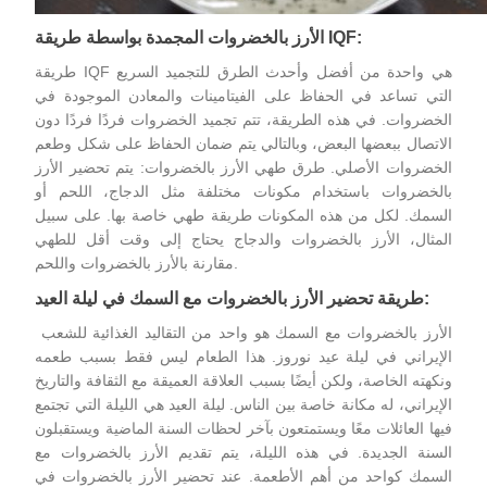
الأرز بالخضروات المجمدة بواسطة طريقة IQF:
طريقة IQF هي واحدة من أفضل وأحدث الطرق للتجميد السريع
التي تساعد في الحفاظ على الفيتامينات والمعادن الموجودة في
الخضروات. في هذه الطريقة، تتم تجميد الخضروات فردًا فردًا دون
الاتصال ببعضها البعض، وبالتالي يتم ضمان الحفاظ على شكل وطعم
الخضروات الأصلي. طرق طهي الأرز بالخضروات: يتم تحضير الأرز
بالخضروات باستخدام مكونات مختلفة مثل الدجاج، اللحم أو
السمك. لكل من هذه المكونات طريقة طهي خاصة بها. على سبيل
المثال، الأرز بالخضروات والدجاج يحتاج إلى وقت أقل للطهي
مقارنة بالأرز بالخضروات واللحم.
طريقة تحضير الأرز بالخضروات مع السمك في ليلة العيد:
الأرز بالخضروات
مع السمك هو واحد من التقاليد الغذائية للشعب
الإيراني في ليلة عيد نوروز. هذا الطعام ليس فقط بسبب طعمه
ونكهته الخاصة، ولكن أيضًا بسبب العلاقة العميقة مع الثقافة والتاريخ
الإيراني، له مكانة خاصة بين الناس. ليلة العيد هي الليلة التي تجتمع
فيها العائلات معًا ويستمتعون بآخر لحظات السنة الماضية ويستقبلون
السنة الجديدة. في هذه الليلة، يتم تقديم الأرز بالخضروات مع
السمك كواحد من أهم الأطعمة. عند تحضير الأرز بالخضروات في