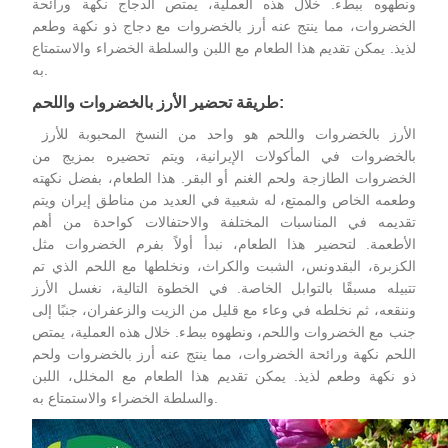
ونطهوه ببطء. خلال هذه العملية، يمتص الدجاج نكهة ورائحة
الخضروات، مما ينتج عنه أرز بالخضروات مع دجاج ذو نكهة وطعم
لذيذ. يمكن تقديم هذا الطعام مع اللبن والسلطة الخضراء والاستمتاع
به.
طريقة تحضير الأرز بالخضروات واللحم:
الأرز بالخضروات واللحم هو واحد من النسخ المحبوبة
للأرز
بالخضروات
في المأكولات الإيرانية، ويتم تحضيره بمزيج من
الخضروات الطازجة ولحم الغنم أو البقر. هذا الطعام، بفضل نكهته
وطعمه الخاص والممتع، له شعبية في العديد من مناطق إيران ويتم
تقديمه في المناسبات المختلفة والاحتفالات كواحدة من أهم
الأطعمة. لتحضير هذا الطعام، نبدأ أولاً بفرم الخضروات مثل
الكزبرة، البقدونس، الشبت والكراث، ونخلطها مع اللحم الذي تم
تتبيله مسبقًا بالتوابل الخاصة. في الخطوة التالية، نغسل الأرز
وننقعه، ثم نخلطه في وعاء مع قليل من الزيت والزعفران، جنبًا إلى
جنب مع الخضروات واللحم، ونطهوه ببطء. خلال هذه العملية، يمتص
اللحم نكهة ورائحة الخضروات، مما ينتج عنه أرز بالخضروات ولحم
ذو نكهة وطعم لذيذ. يمكن تقديم هذا الطعام مع المخلل، اللبن
والسلطة الخضراء والاستمتاع به.