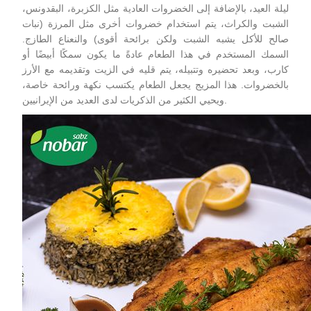
ليلة العيد، بالإضافة إلى الخضروات العادية مثل الكزبرة، البقدونس،
الشبت والكراث، يتم استخدام خضروات أخرى مثل المرزة (نبات
صالح للأكل يشبه الشبت ولكن برائحة أقوى) والنعناع الطازج.
السمك المستخدم في هذا الطعام عادةً ما يكون سمكًا أبيضًا أو
كارب، وبعد تحضيره وتتبيله، يتم قليه في الزيت وتقديمه مع الأرز
بالخضروات. هذا المزيج يجعل الطعام يكتسب نكهة ورائحة خاصة،
ويحيي الكثير من الذكريات لدى العديد من الإيرانيين.